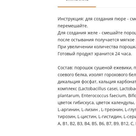
Инструкция: для создания пюре - с
перемешайте.
Для создания желе - смешайте поро
после остывания получается мягкое 
При увеличении количества порошка 
Готовый продукт хранится 24 часа.
Состав: порошок сушеной ежевики, п
соевого белка, изолят горохового бе
дикальция фосфат, кальция карбонат
комплекс (Lactobacillus casei, Lactoba
plantarum, Enterococcus faecium, Bifido
цветок гибискуса, цветок календулы,
L-аргинин, L-лизин , L-треонин, L-гл
тирозин, L-цистин, L-гистидин, L-се
А, В1, В2, В3, В4, В5, В6, В7, B9, B12, C, 