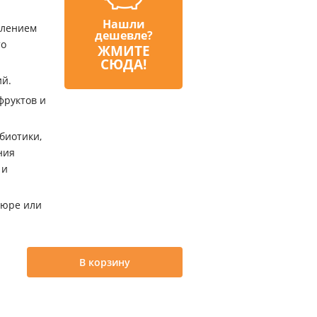
Нашли
влением
дешевле?
то
ЖМИТЕ
СЮДА!
ий.
фруктов и
биотики,
ния
 и
пюре или
В корзину