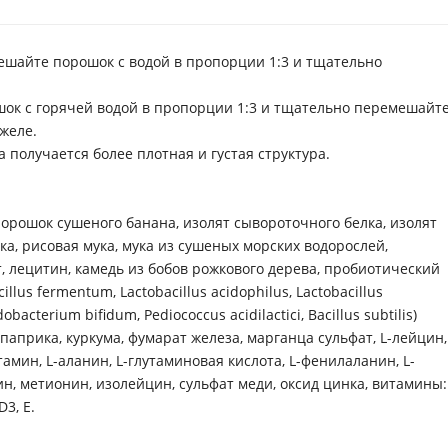
мешайте порошок с водой в пропорции 1:3 и тщательно
шок с горячей водой в пропорции 1:3 и тщательно перемешайте
желе.
получается более плотная и густая структура.
орошок сушеного банана, изолят сывороточного белка, изолят
лка, рисовая мука, мука из сушеных морских водорослей,
, лецитин, камедь из бобов рожкового дерева, пробиотический
cillus fermentum, Lactobacillus acidophilus, Lactobacillus
bacterium bifidum, Pediococcus acidilactici, Bacillus subtilis)
 паприка, куркума, фумарат железа, марганца сульфат, L-лейцин,
утамин, L-аланин, L-глутаминовая кислота, L-фенилаланин, L-
рин, метионин, изолейцин, сульфат меди, оксид цинка, витамины:
D3, Е.