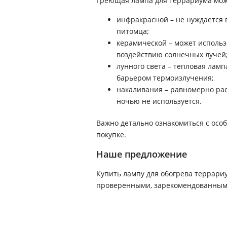
Греющая лампа для террариума мож
инфракрасной – не нуждается 
питомца;
керамической – может использ
воздействию солнечных лучей
лунного света – тепловая лам
барьером термоизлучения;
накаливания – равномерно рас
ночью не используется.
Важно детально ознакомиться с осо
покупке.
Наше предложение
Купить лампу для обогрева террари
проверенными, зарекомендованными