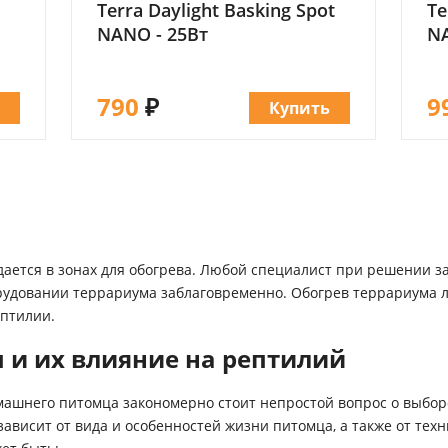
Terra Daylight Basking Spot
Te
NANO - 25Вт
NA
790
₽
9
ь
Купить
ается в зонах для обогрева. Любой специалист при решении з
рудовании террариума заблаговременно. Обогрев террариума 
птилии.
 и их влияние на рептилий
машнего питомца закономерно стоит непростой вопрос о выбо
висит от вида и особенностей жизни питомца, а также от техн