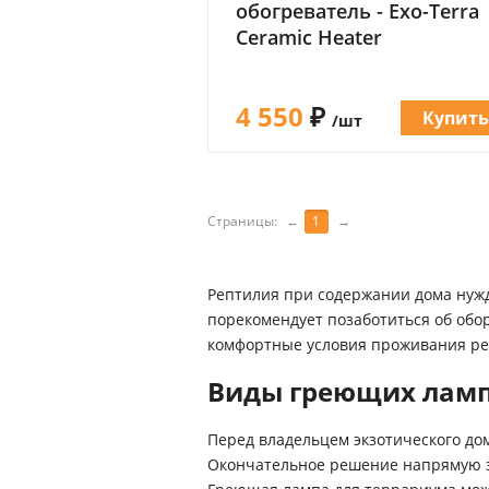
обогреватель - Exo-Terra
Ceramic Heater
4 550
₽
Купит
/шт
Страницы:
←
1
→
Рептилия при содержании дома нужд
порекомендует позаботиться об обо
комфортные условия проживания ре
Виды греющих ламп
Перед владельцем экзотического до
Окончательное решение напрямую за