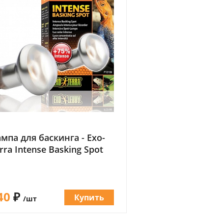
мпа для баскинга - Exo-
rra Intense Basking Spot
40
₽
Купить
/шт