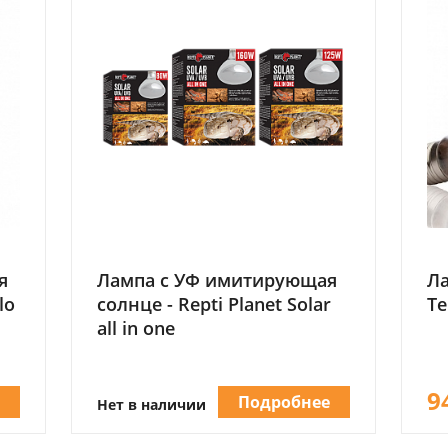
я
Лампа с УФ имитирующая
Ла
lo
солнце - Repti Planet Solar
Te
all in one
9
е
Подробнее
Нет в наличии