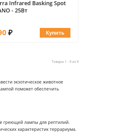
rra Infrared Basking Spot
NO - 25Вт
90
₽
Купить
Товары 1 - 9 из 9
авести экзотическое животное
лампой поможет обеспечить
ре греющей лампы для рептилий.
ических характеристик террариума.