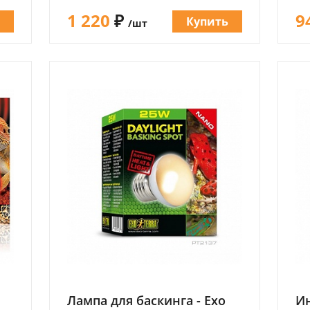
1 220
₽
9
е
Купить
/шт
Лампа для баскинга - Exo
Ин