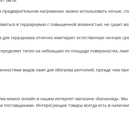
ет быть:
в предварительном нагревании, можно использовать ночью, спо
оваться в террариумах с повышенной влажностью, не сушит воз
;
па для террариума отлично имитирует естественную ночную ср
пределяет тепло на небольших по площади поверхностях, лам
бенностями видов ламп для обогрева рептилий, прежде чем пр
ума можно онлайн в нашем интернет-магазине «Бананоед». Мы
 поставщиками. Интересующие товары всегда есть в наличии